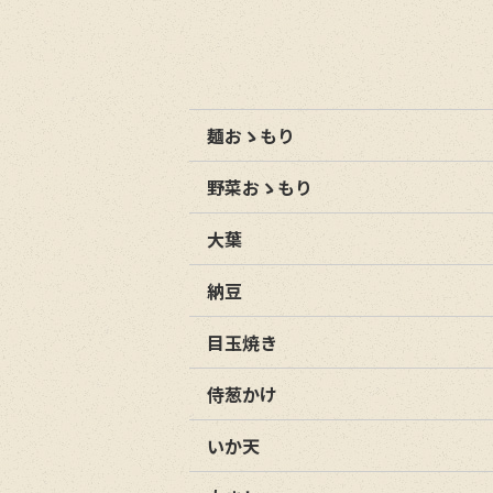
麺おゝもり
野菜おゝもり
大葉
納豆
目玉焼き
侍葱かけ
いか天