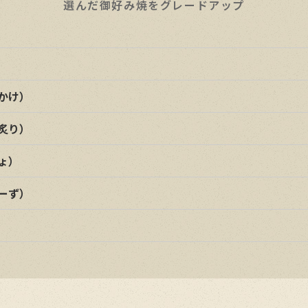
選んだ御好み焼をグレードアップ
かけ）
炙り）
ょ）
ーず）